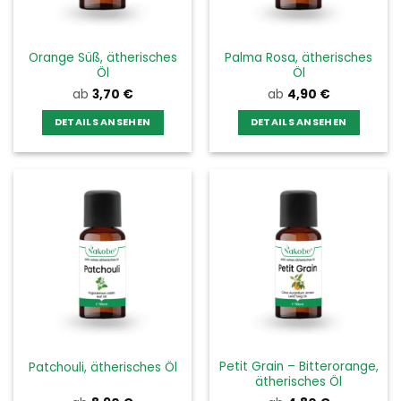
auf
auf
der
der
Produktseite
Produktseite
Orange Süß, ätherisches
Palma Rosa, ätherisches
gewählt
gewählt
Öl
Öl
werden
werden
ab
3,70
€
ab
4,90
€
DETAILS ANSEHEN
DETAILS ANSEHEN
Dieses
Dieses
Produkt
Produkt
weist
weist
mehrere
mehrere
Varianten
Varianten
auf.
auf.
Die
Die
Optionen
Optionen
können
können
auf
auf
der
der
Produktseite
Produktseite
Petit Grain – Bitterorange,
Patchouli, ätherisches Öl
gewählt
gewählt
ätherisches Öl
werden
werden