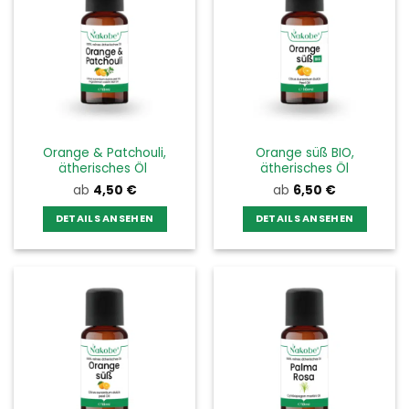
Orange & Patchouli,
Orange süß BIO,
ätherisches Öl
ätherisches Öl
ab
4,50
€
ab
6,50
€
DETAILS ANSEHEN
DETAILS ANSEHEN
Dieses
Dieses
Produkt
Produkt
weist
weist
mehrere
mehrere
Varianten
Varianten
auf.
auf.
Die
Die
Optionen
Optionen
können
können