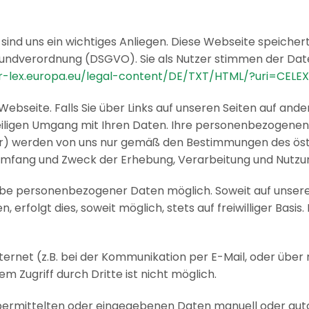
 sind uns ein wichtiges Anliegen. Diese Webseite speicher
ndverordnung (DSGVO). Sie als Nutzer stimmen der Daten
ur-lex.europa.eu/legal-content/DE/TXT/HTML/?uri=CEL
ebseite. Falls Sie über Links auf unseren Seiten auf ande
eiligen Umgang mit Ihren Daten. Ihre personenbezogenen 
 werden von uns nur gemäß den Bestimmungen des öster
, Umfang und Zweck der Erhebung, Verarbeitung und Nut
gabe personenbezogener Daten möglich. Soweit auf unse
erfolgt dies, soweit möglich, stets auf freiwilliger Basi
ternet (z.B. bei der Kommunikation per E-Mail, oder über
m Zugriff durch Dritte ist nicht möglich.
übermittelten oder eingegebenen Daten manuell oder au