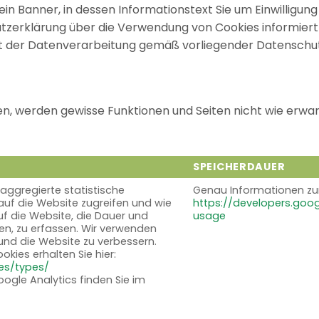
ein Banner, in dessen Informationstext Sie um Einwilligun
hutzerklärung über die Verwendung von Cookies informie
mit der Datenverarbeitung gemäß vorliegender Datenschu
en, werden gewisse Funktionen und Seiten nicht wie erwar
SPEICHERDAUER
SPEICHERDAUER
aggregierte statistische
Genau Informationen zur
 auf die Website zugreifen und wie
https://developers.goog
auf die Website, die Dauer und
usage
en, zu erfassen. Wir verwenden
 und die Website zu verbessern.
kies erhalten Sie hier:
es/types/
gle Analytics finden Sie im