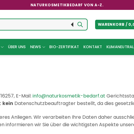
NATURKOSMETIKBEDARF VON A-Z.
WARENKORB /
0,
ÜBER UNS
NEWS
BIO-ZERTIFIKAT
KONTAKT
KLIMANEUTRAL 
716257, E-Mail:
info@naturkosmetik-bedarf.at
Gerichtssta
st
kein
Datenschutzbeauftragter bestellt, da dies gesetzlic
deres Anliegen. Wir verarbeiten Ihre Daten daher aussch
n informieren wir Sie über die wichtigsten Aspekte unse