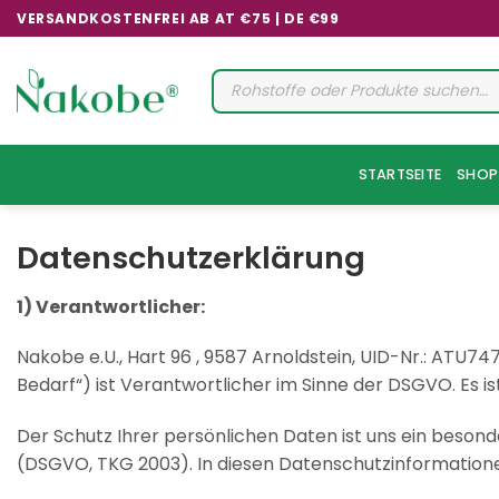
Zum
VERSANDKOSTENFREI AB AT €75 | DE €99
Inhalt
springen
Products
search
STARTSEITE
SHOP
Datenschutzerklärung
1) Verantwortlicher:
Nakobe e.U., Hart 96 , 9587 Arnoldstein, UID-Nr.: ATU74
Bedarf“) ist Verantwortlicher im Sinne der DSGVO. Es i
Der Schutz Ihrer persönlichen Daten ist uns ein beson
(DSGVO, TKG 2003). In diesen Datenschutzinformatione