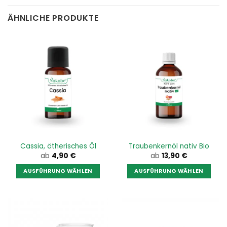
ÄHNLICHE PRODUKTE
Cassia, ätherisches Öl
Traubenkernöl nativ Bio
ab
4,90
€
ab
13,90
€
AUSFÜHRUNG WÄHLEN
AUSFÜHRUNG WÄHLEN
Dieses
Dieses
Produkt
Produkt
weist
weist
mehrere
mehrere
Varianten
Varianten