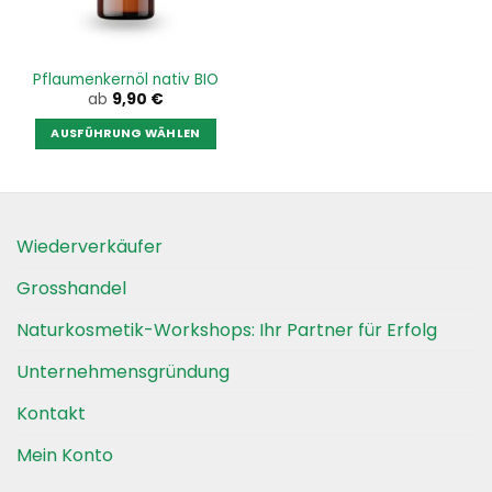
auf
auf
der
der
Produktseite
Produktseite
Pflaumenkernöl nativ BIO
gewählt
gewählt
ab
9,90
€
werden
werden
AUSFÜHRUNG WÄHLEN
Dieses
Produkt
weist
mehrere
Wiederverkäufer
Varianten
auf.
Grosshandel
Die
Optionen
Naturkosmetik-Workshops: Ihr Partner für Erfolg
können
auf
Unternehmensgründung
der
Kontakt
Produktseite
gewählt
Mein Konto
werden