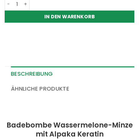
7,90 €
6
Badebombe Wassermelone - Minze | mit Alpaka Keratin
IN DEN WARENKORB
BESCHREIBUNG
ÄHNLICHE PRODUKTE
Badebombe Wassermelone-Minze
mit Alpaka Keratin