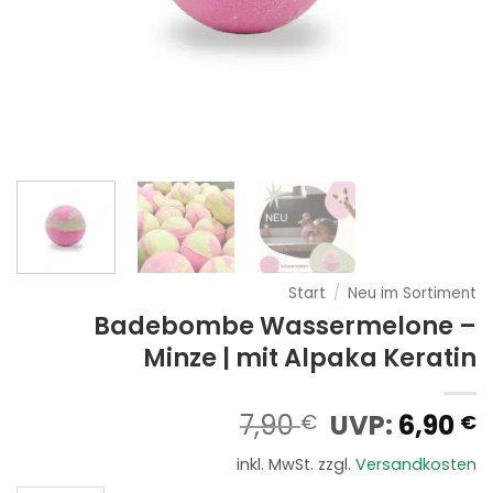
Start
/
Neu im Sortiment
Badebombe Wassermelone –
Minze | mit Alpaka Keratin
Ursprünglic
A
7,90
UVP:
6,90
€
€
Preis
P
inkl. MwSt.
zzgl.
Versandkosten
war:
i