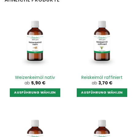
Weizenkeimöl nativ
Reiskeimöl raffiniert
ab
5,90
€
ab
3,70
€
AUSFÜHRUNG WÄHLEN
AUSFÜHRUNG WÄHLEN
Dieses
Dieses
Produkt
Produkt
weist
weist
mehrere
mehrere
Varianten
Varianten
auf.
auf.