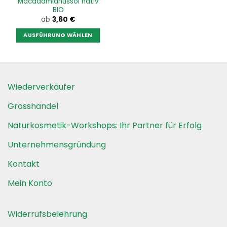
Macadamianussöl nativ
gewählt
gewählt
BIO
werden
werden
ab
3,60
€
AUSFÜHRUNG WÄHLEN
Dieses
Produkt
weist
mehrere
Wiederverkäufer
Varianten
auf.
Grosshandel
Die
Optionen
Naturkosmetik-Workshops: Ihr Partner für Erfolg
können
auf
Unternehmensgründung
der
Kontakt
Produktseite
gewählt
Mein Konto
werden
Widerrufsbelehrung