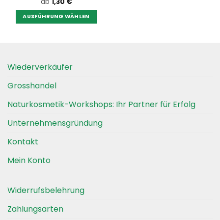
ab
1,30
€
AUSFÜHRUNG WÄHLEN
Dieses
Produkt
weist
mehrere
Wiederverkäufer
Varianten
auf.
Grosshandel
Die
Optionen
Naturkosmetik-Workshops: Ihr Partner für Erfolg
können
auf
Unternehmensgründung
der
Kontakt
Produktseite
gewählt
Mein Konto
werden
Widerrufsbelehrung
Zahlungsarten