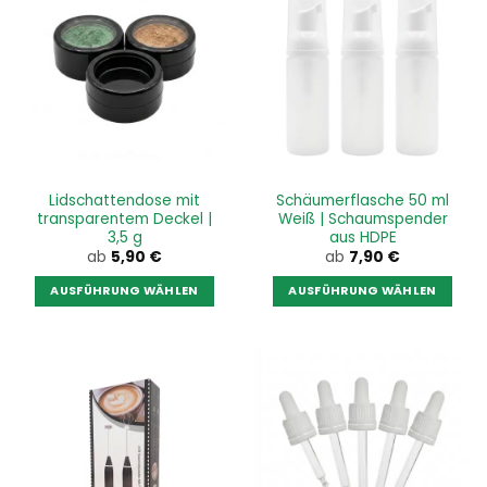
Lidschattendose mit
Schäumerflasche 50 ml
transparentem Deckel |
Weiß | Schaumspender
3,5 g
aus HDPE
ab
5,90
€
ab
7,90
€
AUSFÜHRUNG WÄHLEN
AUSFÜHRUNG WÄHLEN
Dieses
Dieses
Produkt
Produkt
weist
weist
mehrere
mehrere
Varianten
Varianten
auf.
auf.
Die
Die
Optionen
Optionen