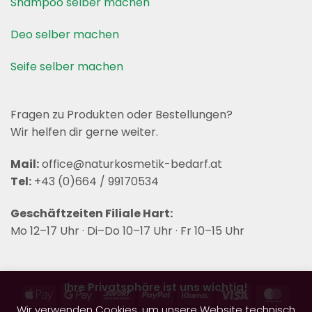
Shampoo selber machen
Deo selber machen
Seife selber machen
Fragen zu Produkten oder Bestellungen?
Wir helfen dir gerne weiter.
Mail:
office@naturkosmetik-bedarf.at
Tel:
+43 (0)664 / 99170534
Geschäftzeiten Filiale Hart:
Mo 12–17 Uhr · Di–Do 10–17 Uhr · Fr 10–15 Uhr
Ihre Privatsphäre ist uns wichtig!
Apple
Google
Sofort
PayPal
Klarna
Visa
Mast
Wir verwenden Cookies, um unsere Website technisch
Pay
Pay