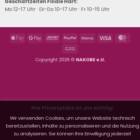
Geschäftzeiten Filiale Hart:
Mo 12–17 Uhr · Di–Do 10–17 Uhr · Fr 10–15 Uhr
Apple
Google
Sofort
PayPal
Klarna
Visa
Mast
Pay
Pay
Bank
Transfer
Copyright 2026 ©
NAKOBE e.U.
Ihre Privatsphäre ist uns wichtig!
Wir verwenden Cookies, um unsere Website technisch
bereitzustellen, Inhalte zu personalisieren und die Nutzung
zu analysieren. Sie können Ihre Einwilligung jederzeit