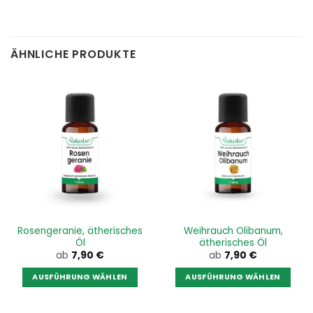
ÄHNLICHE PRODUKTE
Rosengeranie, ätherisches
Weihrauch Olibanum,
Öl
ätherisches Öl
ab
7,90
€
ab
7,90
€
AUSFÜHRUNG WÄHLEN
AUSFÜHRUNG WÄHLEN
Dieses
Dieses
Produkt
Produkt