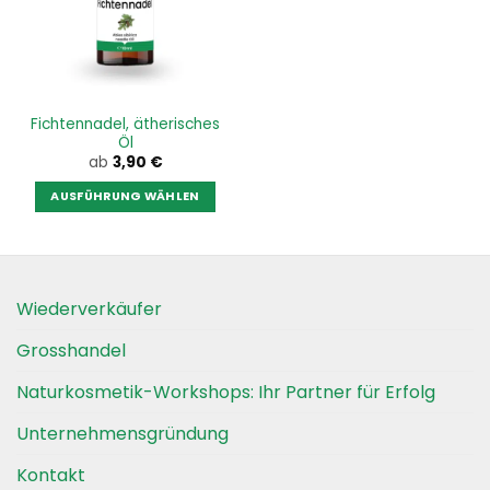
Optionen
Optionen
können
können
auf
auf
der
der
Produktseite
Produktseite
Fichtennadel, ätherisches
gewählt
gewählt
Öl
werden
werden
ab
3,90
€
AUSFÜHRUNG WÄHLEN
Dieses
Produkt
weist
mehrere
Wiederverkäufer
Varianten
auf.
Grosshandel
Die
Optionen
Naturkosmetik-Workshops: Ihr Partner für Erfolg
können
auf
Unternehmensgründung
der
Kontakt
Produktseite