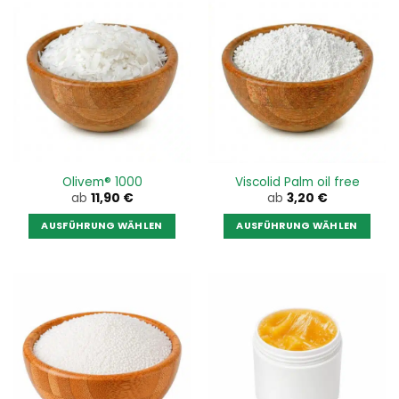
Olivem® 1000
Viscolid Palm oil free
ab
11,90
€
ab
3,20
€
AUSFÜHRUNG WÄHLEN
AUSFÜHRUNG WÄHLEN
Dieses
Dieses
Produkt
Produkt
weist
weist
mehrere
mehrere
Varianten
Varianten
auf.
auf.
Die
Die
Optionen
Optionen
können
können