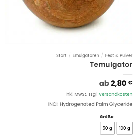
Start
/
Emulgatoren
/
Fest & Pulver
Temulgator
ab
2,80
€
inkl. MwSt.
zzgl.
Versandkosten
INCI: Hydrogenated Palm Glyceride
Größe
50 g
100 g