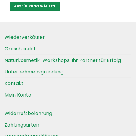
AUSFÜHRUNG WÄHLEN
Dieses
Produkt
weist
mehrere
Wiederverkäufer
Varianten
auf.
Grosshandel
Die
Optionen
Naturkosmetik-Workshops: Ihr Partner für Erfolg
können
auf
Unternehmensgründung
der
Kontakt
Produktseite
gewählt
Mein Konto
werden
Widerrufsbelehrung
Zahlungsarten