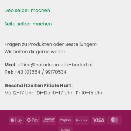
Deo selber machen
Seife selber machen
Fragen zu Produkten oder Bestellungen?
Wir helfen dir gerne weiter.
Mail:
office@naturkosmetik-bedarf.at
Tel:
+43 (0)664 / 99170534
Geschäftzeiten Filiale Hart:
Mo 12–17 Uhr · Di–Do 10–17 Uhr · Fr 10–15 Uhr
Apple
Google
Sofort
PayPal
Klarna
Visa
Mast
Pay
Pay
Bank