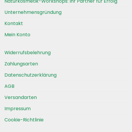
Naturkosmetik-Workshops: Ihr Partner für Erfolg
können
auf
Unternehmensgründung
der
Kontakt
Produktseite
gewählt
Mein Konto
werden
Widerrufsbelehrung
Zahlungsarten
Datenschutzerklärung
AGB
Versandarten
Impressum
Cookie-Richtlinie