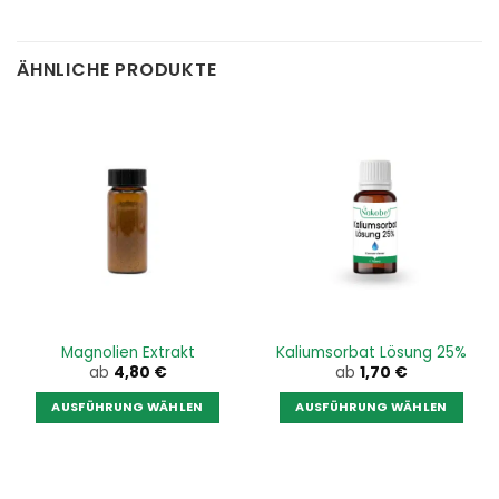
ÄHNLICHE PRODUKTE
Magnolien Extrakt
Kaliumsorbat Lösung 25%
ab
4,80
€
ab
1,70
€
AUSFÜHRUNG WÄHLEN
AUSFÜHRUNG WÄHLEN
Dieses
Dieses
Produkt
Produkt
weist
weist