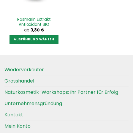
auf
auf
der
der
Produktseite
Produktseite
Rosmarin Extrakt
gewählt
gewählt
Antioxidant BIO
werden
werden
ab
3,80
€
AUSFÜHRUNG WÄHLEN
Dieses
Produkt
weist
mehrere
Wiederverkäufer
Varianten
auf.
Grosshandel
Die
Optionen
Naturkosmetik-Workshops: Ihr Partner für Erfolg
können
auf
Unternehmensgründung
der
Kontakt
Produktseite
gewählt
Mein Konto
werden