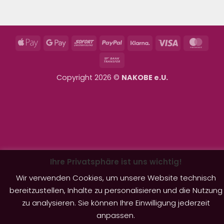
Apple
Google
Sofort
PayPal
Klarna
Visa
Mast
Pay
Pay
Bank
Transfer
Copyright 2026 ©
NAKOBE e.U.
Ihre Privatsphäre ist uns wichtig!
Wir verwenden Cookies, um unsere Website technisch
bereitzustellen, Inhalte zu personalisieren und die Nutzung
zu analysieren. Sie können Ihre Einwilligung jederzeit
anpassen.