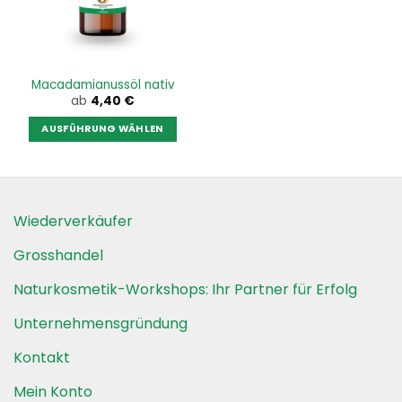
können
können
auf
auf
der
der
Produktseite
Produktseite
Macadamianussöl nativ
gewählt
gewählt
ab
4,40
€
werden
werden
AUSFÜHRUNG WÄHLEN
Dieses
Produkt
weist
mehrere
Wiederverkäufer
Varianten
auf.
Grosshandel
Die
Optionen
Naturkosmetik-Workshops: Ihr Partner für Erfolg
können
auf
Unternehmensgründung
der
Kontakt
Produktseite
gewählt
Mein Konto
werden