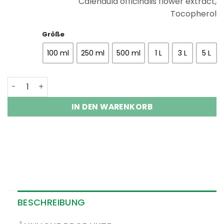
Calendula officinalis flower extract,
Tocopherol
Größe
100 ml
250 ml
500 ml
1 L
3 L
5 L
Calendulaöl nativ BIO Menge
IN DEN WARENKORB
BESCHREIBUNG