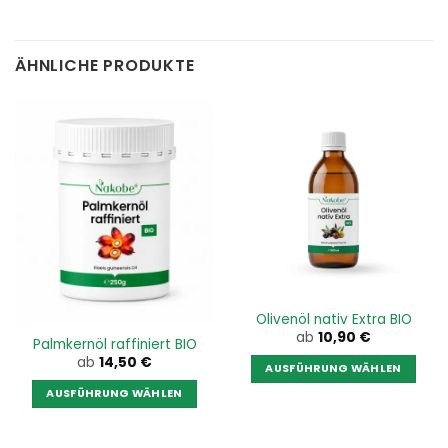
ÄHNLICHE PRODUKTE
Nicht vorrätig
Olivenöl nativ Extra BIO
ab
10,90
€
Palmkernöl raffiniert BIO
ab
14,50
€
AUSFÜHRUNG WÄHLEN
Dieses
AUSFÜHRUNG WÄHLEN
Produkt
Dieses
weist
Produkt