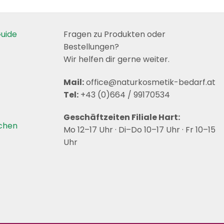
Produkt
Produkt
weist
weist
mehrere
mehrere
uide
Fragen zu Produkten oder
Varianten
Varianten
Bestellungen?
auf.
auf.
Wir helfen dir gerne weiter.
Die
Die
Optionen
Optionen
Mail:
office@naturkosmetik-bedarf.at
können
können
Tel:
+43 (0)664 / 99170534
auf
auf
der
der
Geschäftzeiten Filiale Hart:
Produktseite
Produktseite
achen
Mo 12–17 Uhr · Di–Do 10–17 Uhr · Fr 10–15
gewählt
gewählt
Uhr
werden
werden