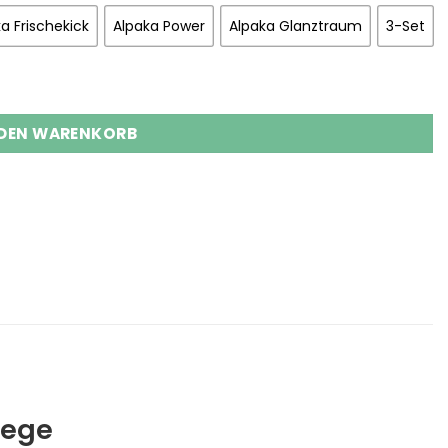
a Frischekick
Alpaka Power
Alpaka Glanztraum
3-Set
| Frischekick-Power-Glanztraum Menge
 DEN WARENKORB
lege