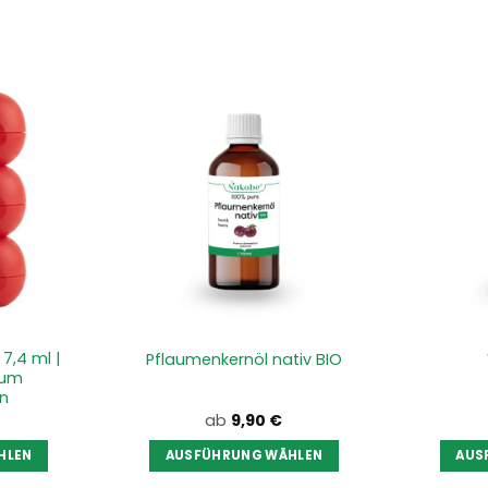
7,4 ml |
Pflaumenkernöl nativ BIO
zum
en
ab
9,90
€
HLEN
AUSFÜHRUNG WÄHLEN
AUS
s
Dieses