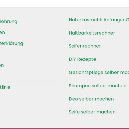
kt
Produkt
weist
re
mehrere
Naturkosmetik Anfänger G
lehrung
nten
Varianten
auf.
en
Haltbarkeitsrechner
Die
zerklärung
nen
Optionen
Seifenrechner
en
können
auf
DIY Rezepte
en
der
ktseite
Produktseite
Gesichtspflege selber m
lt
gewählt
en
werden
Shampoo selber machen
linie
Deo selber machen
Seife selber machen