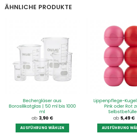
ÄHNLICHE PRODUKTE
Bechergläser aus
Lippenpflege-Kugel 
Borosilikatglas | 50 ml bis 1000
Pink oder Rot 
ml
Selbstbefüll
ab
3,90
€
ab
5,49
€
AUSFÜHRUNG WÄHLEN
AUSFÜHRUNG WÄ
Dieses
Diese