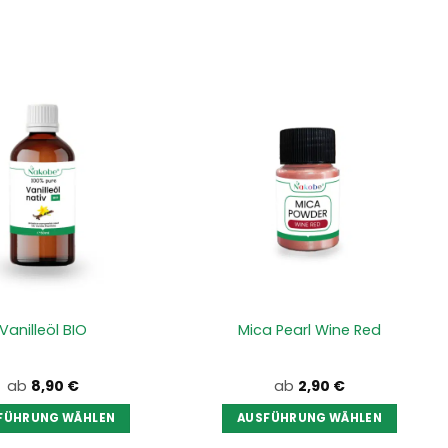
Vanilleöl BIO
Mica Pearl Wine Red
ab
8,90
€
ab
2,90
€
FÜHRUNG WÄHLEN
AUSFÜHRUNG WÄHLEN
Dieses
Dieses