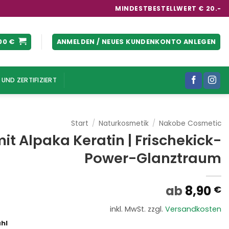
MINDESTBESTELLWERT € 20.-
00
€
ANMELDEN / NEUES KUNDENKONTO ANLEGEN
UND ZERTIFIZIERT
Start
/
Naturkosmetik
/
Nakobe Cosmetic
 Alpaka Keratin | Frischekick-
Power-Glanztraum
ab
8,90
€
inkl. MwSt.
zzgl.
Versandkosten
hl