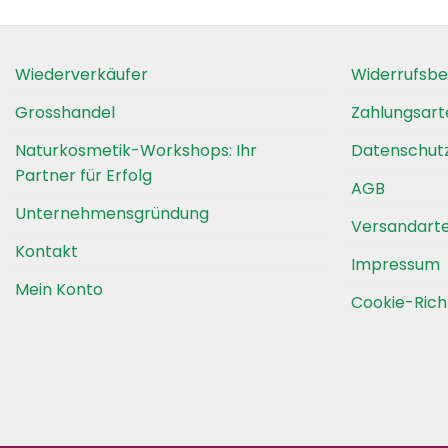
Produkt
Produ
weist
weist
mehrere
mehre
Wiederverkäufer
Widerrufsbe
Varianten
Varia
auf.
auf.
Grosshandel
Zahlungsart
Die
Die
Naturkosmetik-Workshops: Ihr
Datenschut
Optionen
Optio
Partner für Erfolg
können
könn
AGB
auf
auf
Unternehmensgründung
Versandart
der
der
Produktseite
Produ
Kontakt
Impressum
gewählt
gewäh
Mein Konto
werden
werd
Cookie-Richt