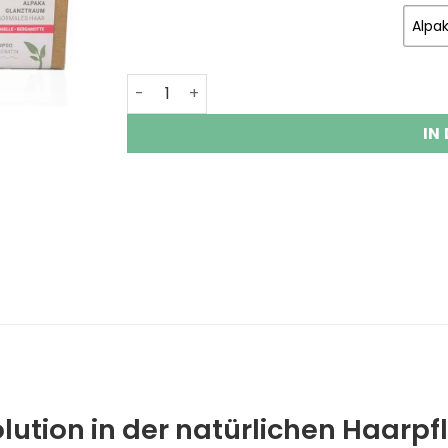
Alpak
Festes Haarshampoo mit Alpaka Keratin 
IN
ution in der natürlichen Haarpf