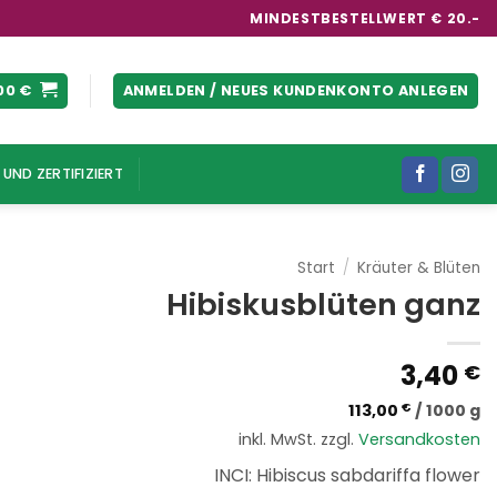
MINDESTBESTELLWERT € 20.-
00
€
ANMELDEN / NEUES KUNDENKONTO ANLEGEN
UND ZERTIFIZIERT
Start
/
Kräuter & Blüten
Hibiskusblüten ganz
3,40
€
113,00
€
/
1000
g
inkl. MwSt.
zzgl.
Versandkosten
INCI: Hibiscus sabdariffa flower