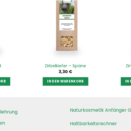
t
Zirbelkiefer – Späne
Zi
3,30
€
ORB
IN DEN WARENKORB
IN
Naturkosmetik Anfänger G
lehrung
en
Haltbarkeitsrechner