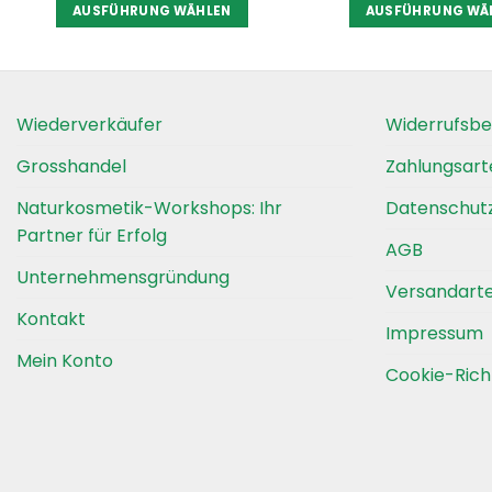
AUSFÜHRUNG WÄHLEN
AUSFÜHRUNG WÄ
Dieses
Diese
Produkt
Produ
weist
weist
mehrere
mehre
Wiederverkäufer
Widerrufsbe
Varianten
Varia
auf.
auf.
Grosshandel
Zahlungsart
Die
Die
Naturkosmetik-Workshops: Ihr
Datenschut
Optionen
Optio
Partner für Erfolg
können
könn
AGB
auf
auf
Unternehmensgründung
Versandart
der
der
Produktseite
Produ
Kontakt
Impressum
gewählt
gewäh
Mein Konto
werden
werd
Cookie-Richt