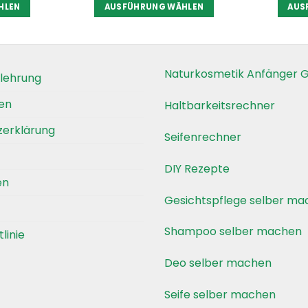
HLEN
AUSFÜHRUNG WÄHLEN
AUS
s
Dieses
kt
Produkt
weist
re
mehrere
Naturkosmetik Anfänger G
lehrung
nten
Varianten
auf.
en
Haltbarkeitsrechner
Die
zerklärung
nen
Optionen
Seifenrechner
en
können
auf
DIY Rezepte
en
der
ktseite
Produktseite
Gesichtspflege selber m
lt
gewählt
en
werden
Shampoo selber machen
linie
Deo selber machen
Seife selber machen