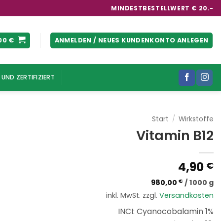
MINDESTBESTELLWERT € 20.-
00
€
ANMELDEN / NEUES KUNDENKONTO ANLEGEN
UND ZERTIFIZIERT
Start
/
Wirkstoffe
Vitamin B12
4,90
€
980,00
€
/
1000
g
inkl. MwSt.
zzgl.
Versandkosten
INCI: Cyanocobalamin 1%