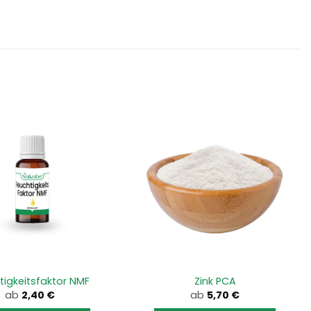
tigkeitsfaktor NMF
Zink PCA
ab
2,40
€
ab
5,70
€