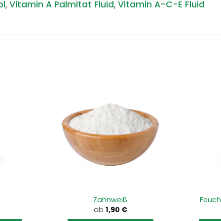
ol
,
Vitamin A Palmitat Fluid
,
Vitamin A-C-E Fluid
A
Zahnweiß
Feuch
ab
1,90
€