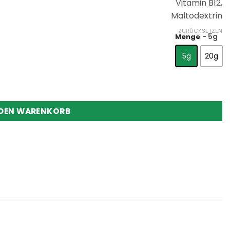
Vitamin B12,
Maltodextrin
ZURÜCKSETZEN
- 5g
Menge
5g
20g
 DEN WARENKORB