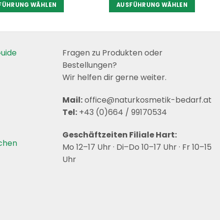
FÜHRUNG WÄHLEN
AUSFÜHRUNG WÄHLEN
Dieses
Dieses
Produkt
Produkt
weist
weist
mehrere
mehrere
uide
Fragen zu Produkten oder
Varianten
Varianten
Bestellungen?
auf.
auf.
Wir helfen dir gerne weiter.
Die
Die
Optionen
Optionen
Mail:
office@naturkosmetik-bedarf.at
können
können
Tel:
+43 (0)664 / 99170534
auf
auf
der
der
Geschäftzeiten Filiale Hart:
Produktseite
Produktseite
achen
Mo 12–17 Uhr · Di–Do 10–17 Uhr · Fr 10–15
gewählt
gewählt
Uhr
werden
werden